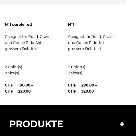
N°1 purple red
N°1
Geeignet für Road, Gravel,
Geeignet für Road, Gravel,
und Coffee Ride. Mit
und Coffee Ride. Mit
grossem Sichtfeld.
grossem Sichtfeld.
2
Color(s)
2
Color(s)
2
Size(s)
2
Size(s)
CHF
190.00
–
CHF
290.00
–
Preisspanne:
Preisspanne:
CHF
220.00
CHF
320.00
CHF 190.00
CHF 290.00
bis
bis
CHF 220.00
CHF 320.00
PRODUKTE