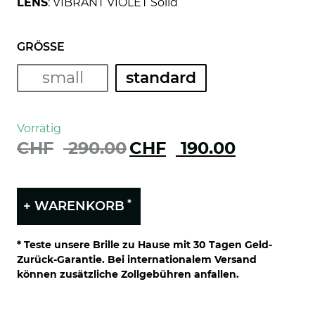
LENS
: VIBRANT VIOLET Solid
GRÖSSE
small
standard
Vorrätig
CHF
290.00
Ursprünglicher
CHF
190.00
Aktueller
Preis
Preis
war:
ist:
CHF 290.00
CHF 190.00.
*
+ WARENKORB
* Teste unsere Brille zu Hause mit 30 Tagen Geld-
Zurück-Garantie. Bei internationalem Versand
können zusätzliche Zollgebühren anfallen.