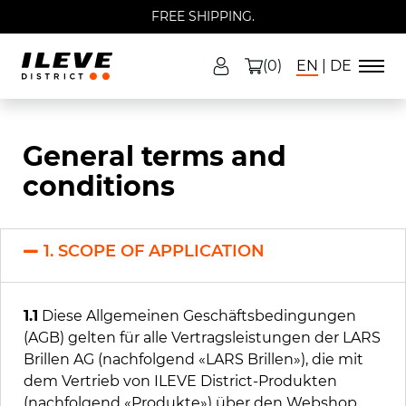
FREE SHIPPING.
(0)
EN
DE
›
HOME
GENERAL TERMS
General terms and
conditions
1. SCOPE OF APPLICATION
1.1
Diese Allgemeinen Geschäftsbedingungen
(AGB) gelten für alle Vertragsleistungen der LARS
Brillen AG (nachfolgend «LARS Brillen»), die mit
dem Vertrieb von ILEVE District-Produkten
(nachfolgend «Produkte») über den Webshop